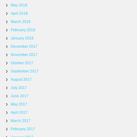
May 2018
April 2018
March 2018
February 2018
January 2018
December 2017
November 2017
October 2017
September 2017
August 2017
July 2017
June 2017
May 2017
April 2017
March 2017
February 2017